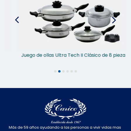
Juego de ollas Ultra Tech II Clásico de 8 piezas
1
2
3
4
5
6
Más de 59 años ayudando a las personas a vivir vidas mas