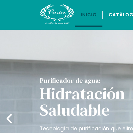
INICIO
CATÁLO
Purificador de agua:
Hidratación
Saludable
Tecnología de purificación que eli