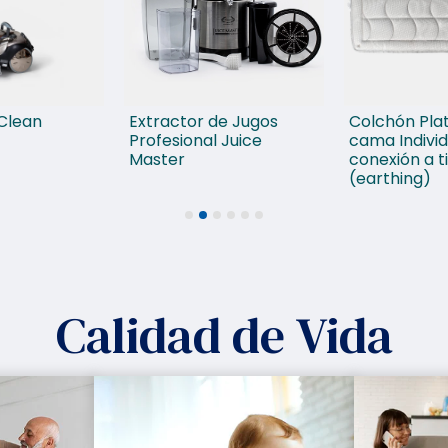
Clean
Extractor de Jugos
Colchón Pla
Profesional Juice
cama Individ
Master
conexión a t
(earthing)
1
2
3
4
5
6
Calidad de Vida