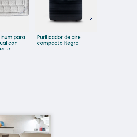
tinum para
Purificador de aire
Unidad de filt
ual con
compacto Negro
agua para to
ierra
Ultra Tech a
inoxidable 75