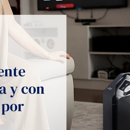
ente
 y con
 por