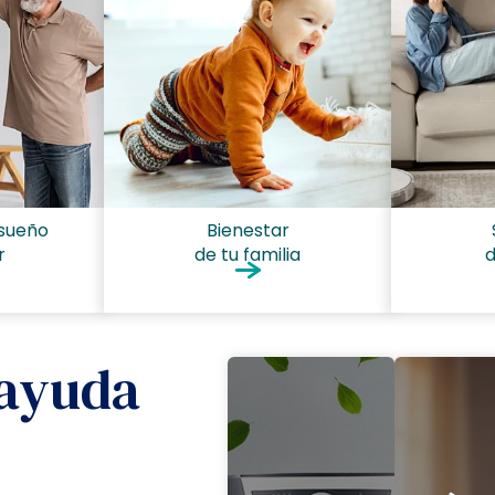
sueño
Bienestar
r
de tu familia
d
 ayuda