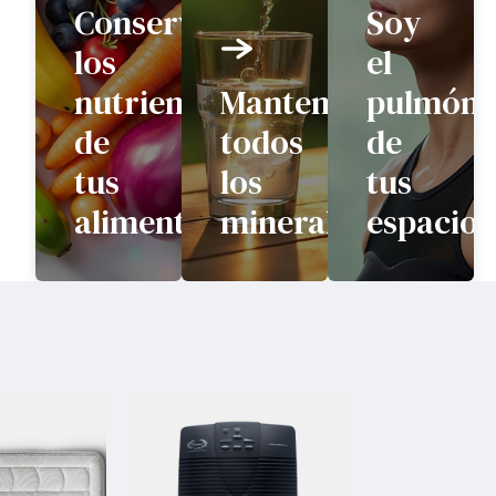
Conservo
Soy
los
el
nutrientes
Mantengo
pulmón
de
todos
de
tus
los
tus
alimentos
minerales
espacios