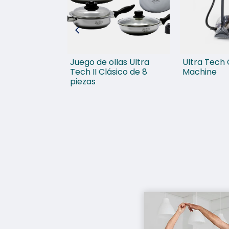
filtración de
Juego de ollas Ultra
Ultra Tech 
toda la casa
Tech II Clásico de 8
Machine
h acero
piezas
 750SS