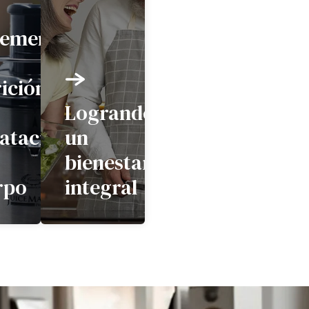
rementando
ición
Logrando
ratación
un
bienestar
rpo
integral