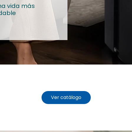
una vida más
udable
Ver catálogo