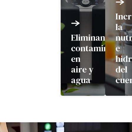
Inc
la
Eliminando
nutr
contaminantes
e
en
hid
aire y
del
agua
cue