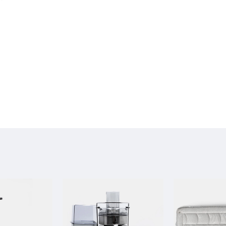
agua del mundo en mi casa, libre de todos los
tóxicos que nos enferman y sabe delicioso …
sin contar con el excelente servicio, muy feliz