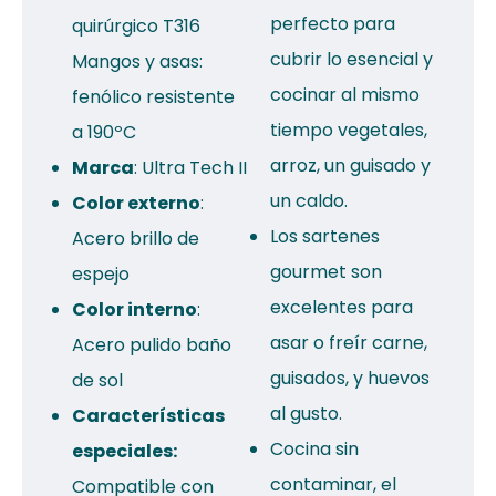
perfecto para
quirúrgico T316
cubrir lo esencial y
Mangos y asas:
cocinar al mismo
fenólico resistente
tiempo vegetales,
a 190ºC
arroz, un guisado y
Marca
: Ultra Tech II
un caldo.
Color externo
:
Los sartenes
Acero brillo de
gourmet son
espejo
excelentes para
Color interno
:
asar o freír carne,
Acero pulido baño
guisados, y huevos
de sol
al gusto.
Características
Cocina sin
especiales:
contaminar, el
Compatible con