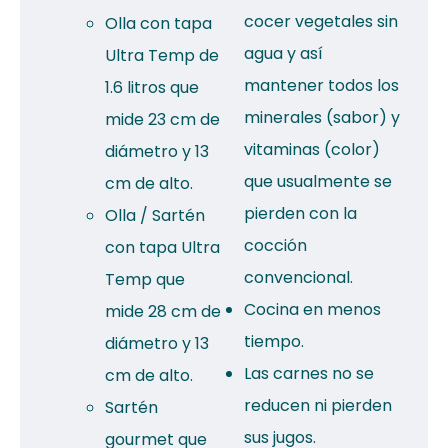
cocer vegetales sin
Olla con tapa
agua y así
Ultra Temp de
mantener todos los
1.6 litros que
minerales (sabor) y
mide 23 cm de
vitaminas (color)
diámetro y 13
que usualmente se
cm de alto.
pierden con la
Olla / Sartén
cocción
con tapa Ultra
convencional.
Temp que
Cocina en menos
mide 28 cm de
tiempo.
diámetro y 13
Las carnes no se
cm de alto.
reducen ni pierden
Sartén
sus jugos.
gourmet que