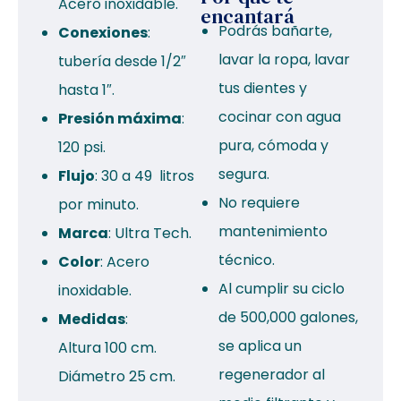
Acero inoxidable.
encantará
Podrás bañarte,
Conexiones
:
lavar la ropa, lavar
tubería desde 1/2″
tus dientes y
hasta 1″.
cocinar con agua
Presión máxima
:
pura, cómoda y
120 psi.
segura.
Flujo
: 30 a 49 litros
No requiere
por minuto.
mantenimiento
Marca
: Ultra Tech.
técnico.
Color
: Acero
Al cumplir su ciclo
inoxidable.
de 500,000 galones,
Medidas
:
se aplica un
Altura 100 cm.
regenerador al
Diámetro 25 cm.