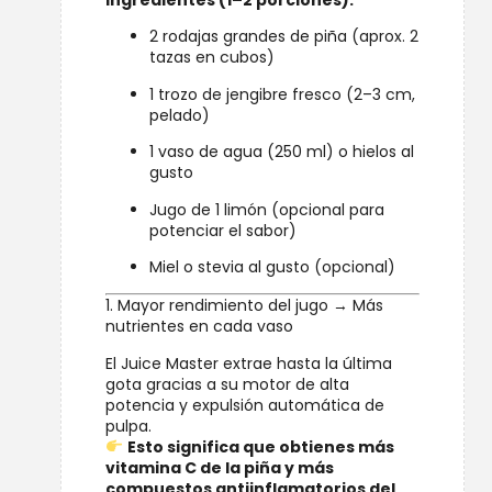
Ingredientes (1–2 porciones):
2 rodajas grandes de piña (aprox. 2
tazas en cubos)
1 trozo de jengibre fresco (2–3 cm,
pelado)
1 vaso de agua (250 ml) o hielos al
gusto
Jugo de 1 limón (opcional para
potenciar el sabor)
Miel o stevia al gusto (opcional)
1. Mayor rendimiento del jugo → Más
nutrientes en cada vaso
El Juice Master extrae hasta la última
gota gracias a su motor de alta
potencia y expulsión automática de
pulpa.
Esto significa que obtienes más
vitamina C de la piña y más
compuestos antiinflamatorios del