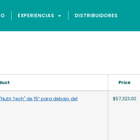
GO
EXPERIENCIAS
DISTRIBUIDORES
ba 1
duct
Price
"Nutri Tech" de 15″ para debajo del
$
57,323.00