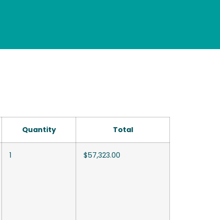
Quantity
Total
1
$
57,323.00