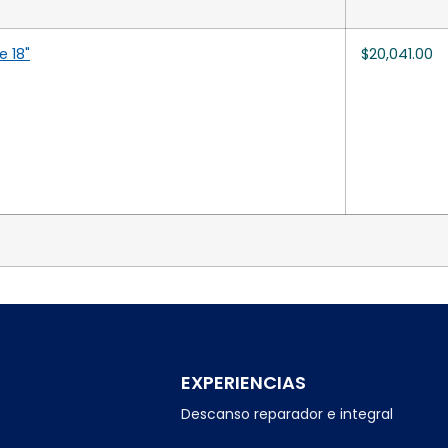
e 18"
$
20,041.00
EXPERIENCIAS
Descanso reparador e integral