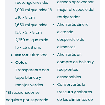
desean aprovechar
rectangulares de:
mejor el espacio del
1,000 ml que mide 16
refrigerador.
x 10 x 8 cm.
Ahorrarás dinero
1,650 ml que mide
evitando
12.5 x 21 x 8 cm.
desperdicio de
2,250 ml que mide
alimentos.
15 x 25 x 8 cm.
Ahorrarás en
Marca:
Ultra Vac.
compra de bolsas y
Color
:
recipientes
Transparente con
desechables.
tapa blanca y
Conservarás la
manijas verdes.
frescura y sabores
*El succionador se
de los alimentos de
adquiere por separado.