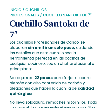
INICIO
/
CUCHILLOS
PROFESIONALES
/ CUCHILLO SANTOKU DE 7″
Cuchillo Santoku de
7″
Los cuchillos Profesionales de Carico, se
elaboran
sin omitir un solo paso,
cuidando
los detalles que este cuchillo sea la
herramienta perfecta en las cocinas de
cualquier cocinero, sea un chef profesional o
principiante.
Se requieren
22 pasos
para forjar el acero
alemán con alto contenido de carbón y
aleaciones que hacen la cuchilla de
calidad
quirúrgica
.
No lleva soldadura, remaches ni tornillos. Todo
se ensambla en
una
sola pieza
que se afila a