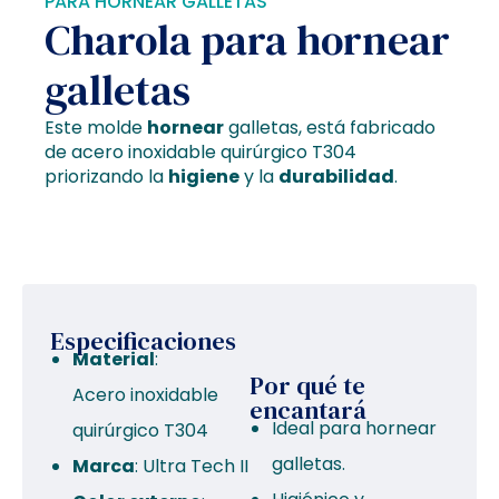
PARA HORNEAR GALLETAS
Charola para hornear
galletas
Este molde
hornear
galletas, está fabricado
de acero inoxidable quirúrgico T304
priorizando la
higiene
y la
durabilidad
.
Especificaciones
Material
:
Por qué te
Acero inoxidable
encantará
Ideal para hornear
quirúrgico T304
galletas.
Marca
: Ultra Tech II