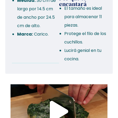
Medida:
30 cm de
encantará
El tamaño es ideal
largo por 14.5 cm
para almacenar 11
de ancho por 24.5
piezas.
cm de alto.
Protege el filo de los
Marca:
Carico.
cuchillos.
Lucirá genial en tu
cocina.